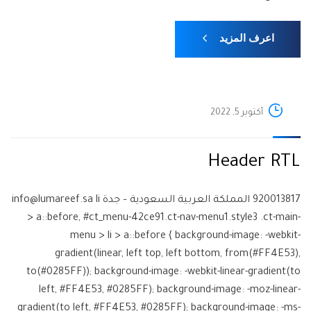
اعرف المزيد
أكتوبر 5, 2022
Header RTL
920013817 المملكة العربية السعودية – جدة info@lumareef.sa li
> a::before, #ct_menu-42ce91.ct-nav-menu1.style3 .ct-main-
menu > li > a::before { background-image: -webkit-
gradient(linear, left top, left bottom, from(#FF4E53),
to(#0285FF)); background-image: -webkit-linear-gradient(to
left, #FF4E53, #0285FF); background-image: -moz-linear-
gradient(to left, #FF4E53, #0285FF); background-image: -ms-