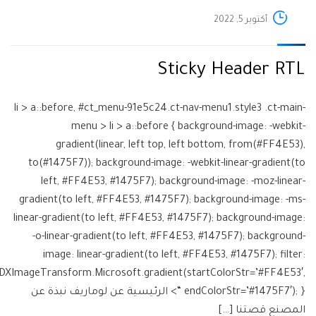
أكتوبر 5, 2022
Sticky Header RTL
li > a::before, #ct_menu-91e5c24.ct-nav-menu1.style3 .ct-main-
menu > li > a::before { background-image: -webkit-
gradient(linear, left top, left bottom, from(#FF4E53),
to(#1475F7)); background-image: -webkit-linear-gradient(to
left, #FF4E53, #1475F7); background-image: -moz-linear-
gradient(to left, #FF4E53, #1475F7); background-image: -ms-
linear-gradient(to left, #FF4E53, #1475F7); background-image:
-o-linear-gradient(to left, #FF4E53, #1475F7); background-
image: linear-gradient(to left, #FF4E53, #1475F7); filter:
:DXImageTransform.Microsoft.gradient(startColorStr=’#FF4E53′,
endColorStr=’#1475F7′); } “> الرئيسية عن لوماريف نبذة عن
المصنع قصتنا […]