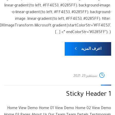
linear-gradient(to left, #FF4E53, #0285FF); background-image:
-o-linear-gradient(to left, #FF4E53, #0285FF); background-
image: linear-gradient(to left, #FF4E53, #0285FF); filter:
:DXImageTransform.Microsoft.gradient(startColorStr=’#FF4E53′,
endColorStr=’#0285FF’); } “> […]
اعرف المزيد
سبتمبر 23, 2021
Sticky Header 1
Home View Demo Home 01 View Demo Home 02 View Demo